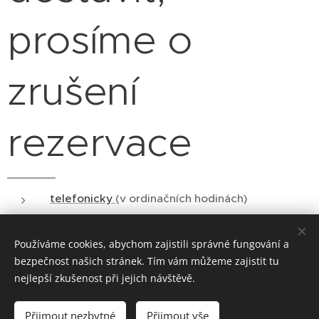
prosíme o
zrušení
rezervace
telefonicky
(v ordinačních hodinách)
nebo
mailem
Používáme cookies, abychom zajistili správné fungování a
bezpečnost našich stránek. Tím vám můžeme zajistit tu
nejlepší zkušenost při jejich návštěvě.
Přijmout nezbytné
Přijmout vše