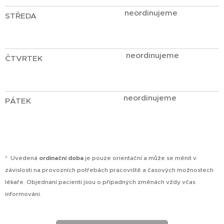
neordinujeme
STŘEDA
neordinujeme
ČTVRTEK
neordinujeme
PÁTEK
* Uvedená
ordinační doba
je pouze orientační a může se měnit v
závislosti na provozních potřebách pracoviště a časových možnostech
lékaře. Objednaní pacienti jsou o případných změnách vždy včas
informováni.